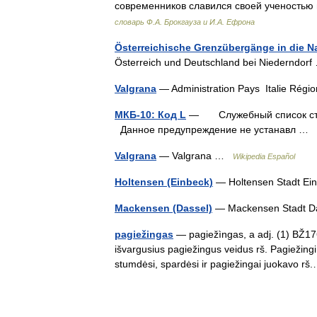
современников славился своей ученостью
словарь Ф.А. Брокгауза и И.А. Ефрона
Österreichische Grenzübergänge in die N
Österreich und Deutschland bei Niederndo
Valgrana
— Administration Pays Italie Ré
МКБ-10: Код L
— Служебный список стате
Данное предупреждение не устанавл …
Valgrana
— Valgrana …
Wikipedia Español
Holtensen (Einbeck)
— Holtensen Stadt E
Mackensen (Dassel)
— Mackensen Stadt D
pagiežingas
— pagiežìngas, a adj. (1) BŽ17
išvargusius pagiežingus veidus rš. Pagiežingi 
stumdėsi, spardėsi ir pagiežingai juokavo 