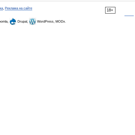
ка
,
Реклама на сайте
18+
omla,
Drupal,
WordPress, MODx.