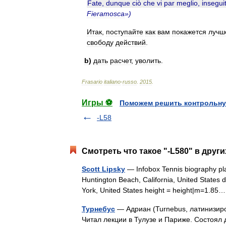
Fate
,
dunque
ciò
che
vi
par
meglio
,
insegui
Fieramosca
»)
Итак
,
поступайте
как
вам
покажется
лучш
свободу
действий
.
b
)
дать
расчет
,
уволить
.
Frasario
italiano
-
russo
.
2015
.
Игры ⚽
Поможем решить контрольну
-L58
Смотреть что такое "-L580" в други
Scott Lipsky
— Infobox Tennis biography pl
Huntington Beach, California, United States 
York, United States height = height|m=1.
Турнебус
— Адриан (Turnebus, латинизиро
Читал лекции в Тулузе и Париже. Состоял