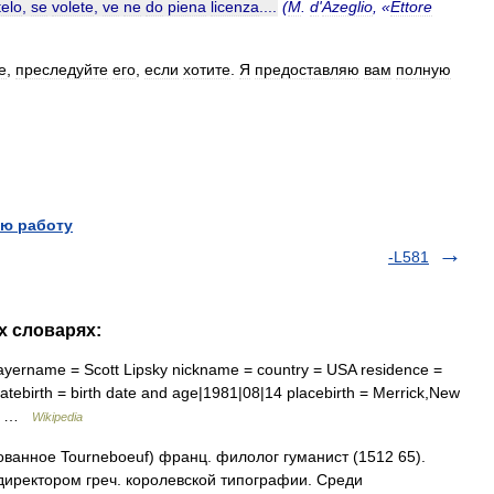
telo
,
se
volete
,
ve
ne
do
piena
licenza
....
(
M
.
d
'
Azeglio
, «
Ettore
е
,
преследуйте
его
,
если
хотите
.
Я
предоставляю
вам
полную
ю работу
-L581
х словарях:
ayername = Scott Lipsky nickname = country = USA residence =
datebirth = birth date and age|1981|08|14 placebirth = Merrick,New
85… …
Wikipedia
ванное Tourneboeuf) франц. филолог гуманист (1512 65).
 директором греч. королевской типографии. Среди