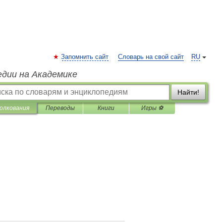
Запомнить сайт
Словарь на свой сайт
RU
едии на Академике
Найти!
олкования
Переводы
Книги
Игры ⚽