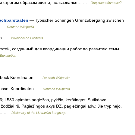
 и строгим образом жизни; пользовался… …
Энциклопедический
achbarstaaten
— Typischer Schengen Grenzübergang zwischen
rf …
Deutsch Wikipedia
gion …
Wikipédia en Français
й, созданный для координации работ по развитию темы.
Википедия
inbeck Koordinaten …
Deutsch Wikipedia
assel Koordinaten …
Deutsch Wikipedia
6; L580 apimtas pagiežos, pykčio, kerštingas: Sutikdavo
žodžiai rš. Pagiežìngos akys DŽ. pagiežìngai adv.: Jie trypinėjo,
rš.… …
Dictionary of the Lithuanian Language